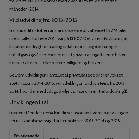
tre kvartaler i 2015 vokset med over 80 % ift. de ni første
måneder i 2014.
Vild udvikling fra 2013-2015
Fra januar til oktober i år, har danskerne privatleaset 15.274 biler,
mens tallet for hele 2014 var på 13.807. Det viser utvivlsomt, at
bilkøbernes frygt for leasing er faldende – og det hænger
naturligvis også sammen med, at privatleasingaftalerne bliver
bedre og bedre – eller rettere; billigere og billigere.
Selvom udviklingen i antallet af privatleasede biler er vokset
støt mellem 2014-2015, var udviklingen endnu større fra 2013-
2014, hvor der med lidt god vilje var tale om en trefordobling(!).
Udviklingen i tal
I nedenstående skema kan du se, hvordan hvordan udviklingen
ser ud kvartalsmæssigt for henholdsvis 2013, 2014 og 2015:
Privatleasede