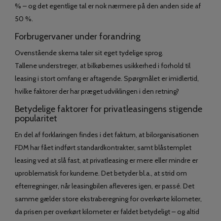
% – og det egentlige tal er nok nærmere på den anden side af
50 %.
Forbrugervaner under forandring
Ovenstående skema taler sit eget tydelige sprog.
Tallene understreger, at bilkøbernes usikkerhed i forhold til
leasing i stort omfang er aftagende. Spørgmålet er imidlertid,
hvilke faktorer der har præget udviklingen i den retning?
Betydelige faktorer for privatleasingens stigende
popularitet
En del af forklaringen findes i det faktum, at bilorganisationen
FDM har fået indført standardkontrakter, samt blåstemplet
leasing ved at slå fast, at privatleasing er mere eller mindre er
uproblematisk for kunderne. Det betyder bl.a., at strid om
efterregninger, når leasingbilen afleveres igen, er passé. Det
samme gælder store ekstraberegning for overkørte kilometer,
da prisen per overkørt kilometer er faldet betydeligt – og altid