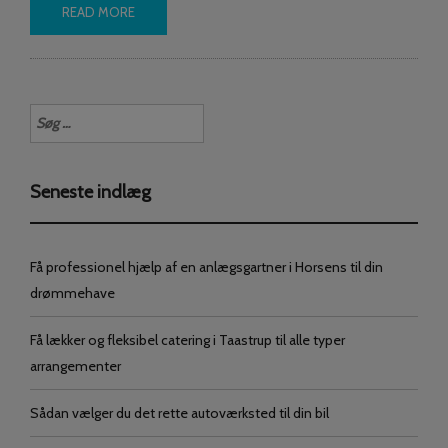
READ MORE
Søg
efter:
Seneste indlæg
Få professionel hjælp af en anlægsgartner i Horsens til din
drømmehave
Få lækker og fleksibel catering i Taastrup til alle typer
arrangementer
Sådan vælger du det rette autoværksted til din bil