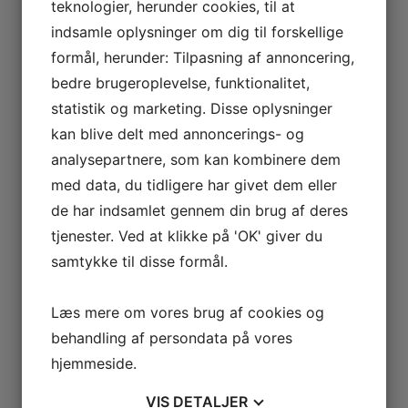
teknologier, herunder cookies, til at
februar 2023
indsamle oplysninger om dig til forskellige
formål, herunder: Tilpasning af annoncering,
januar 2023
bedre brugeroplevelse, funktionalitet,
december 2022
statistik og marketing. Disse oplysninger
oktober 2022
kan blive delt med annoncerings- og
analysepartnere, som kan kombinere dem
september 2022
med data, du tidligere har givet dem eller
juli 2022
de har indsamlet gennem din brug af deres
juni 2022
tjenester. Ved at klikke på 'OK' giver du
samtykke til disse formål.
maj 2022
marts 2022
Læs mere om vores brug af cookies og
januar 2022
behandling af persondata på vores
hjemmeside.
december 2021
november 2021
VIS
DETALJER