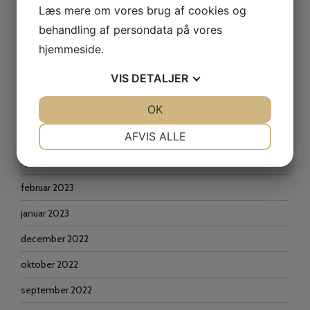
marts 2024
Læs mere om vores brug af cookies og
behandling af persondata på vores
februar 2024
hjemmeside.
december 2023
VIS
DETALJER
oktober 2023
JA
NEJ
OK
JA
NEJ
september 2023
NØDVENDIGE
PRÆFERENCER
AFVIS ALLE
juni 2023
JA
NEJ
JA
NEJ
april 2023
MARKETING
STATISTIK
februar 2023
januar 2023
december 2022
oktober 2022
september 2022