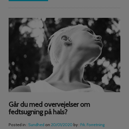
Går du med overvejelser om
fedtsugning på hals?
Posted in :
Sundhed
on
20/01/2020
by :
Frk. Forretning