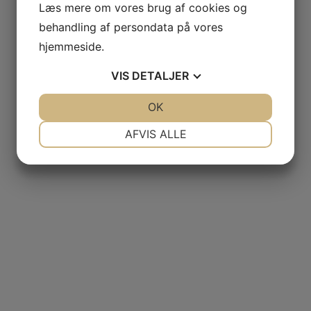
Læs mere om vores brug af cookies og
behandling af persondata på vores
hjemmeside.
VIS
DETALJER
JA
NEJ
OK
JA
NEJ
NØDVENDIGE
PRÆFERENCER
AFVIS ALLE
JA
NEJ
JA
NEJ
MARKETING
STATISTIK