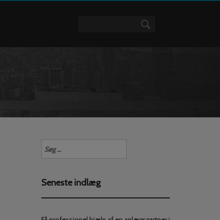
Søg
efter:
Seneste indlæg
Få professionel hjælp af en anlægsgartner i