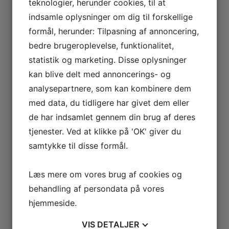
teknologier, herunder cookies, til at
februar 2023
indsamle oplysninger om dig til forskellige
formål, herunder: Tilpasning af annoncering,
januar 2023
bedre brugeroplevelse, funktionalitet,
december 2022
statistik og marketing. Disse oplysninger
oktober 2022
kan blive delt med annoncerings- og
analysepartnere, som kan kombinere dem
september 2022
med data, du tidligere har givet dem eller
juli 2022
de har indsamlet gennem din brug af deres
juni 2022
tjenester. Ved at klikke på 'OK' giver du
samtykke til disse formål.
maj 2022
marts 2022
Læs mere om vores brug af cookies og
januar 2022
behandling af persondata på vores
hjemmeside.
december 2021
november 2021
VIS
DETALJER