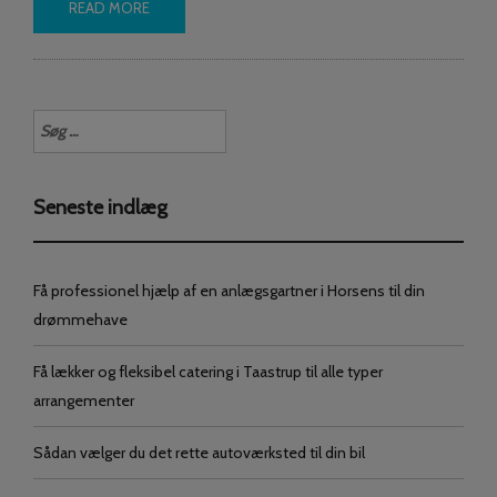
READ MORE
Søg
efter:
Seneste indlæg
Få professionel hjælp af en anlægsgartner i Horsens til din
drømmehave
Få lækker og fleksibel catering i Taastrup til alle typer
arrangementer
Sådan vælger du det rette autoværksted til din bil