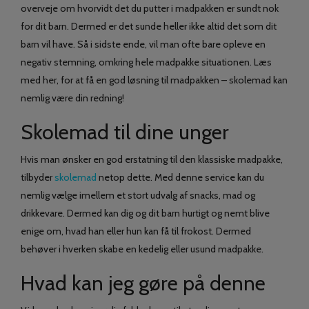
overveje om hvorvidt det du putter i madpakken er sundt nok
for dit barn. Dermed er det sunde heller ikke altid det som dit
barn vil have. Så i sidste ende, vil man ofte bare opleve en
negativ stemning, omkring hele madpakke situationen. Læs
med her, for at få en god løsning til madpakken – skolemad kan
nemlig være din redning!
Skolemad til dine unger
Hvis man ønsker en god erstatning til den klassiske madpakke,
tilbyder
skolemad
netop dette. Med denne service kan du
nemlig vælge imellem et stort udvalg af snacks, mad og
drikkevare. Dermed kan dig og dit barn hurtigt og nemt blive
enige om, hvad han eller hun kan få til frokost. Dermed
behøver i hverken skabe en kedelig eller usund madpakke.
Hvad kan jeg gøre på denne