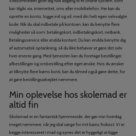
Virksomheden giver dig fuld adgang til et online system, som
kan tilgås via. internettet, sms eller mobiltelefon. Her kan du
oprette en konto, logge ind og ud, med din helt egen selvvalgte
kode. Når du skal indbetale på kontoen, kan du benytte flere
muligheder så som: betalingskort, indbetalingskort, netbank,
Betalingsservice eller endda kontant. Du kan endda benytte dig
af automatisk optankning, så du ikke behøver at gøre det selv
hver eneste gang. Med tjenesten kan du foretage bestillinger,
afbestillinger og ombestilling efter eget ønske. Hvis du ønsker
at tilknytte flere børns konti, kan du tilmed også gøre dette, for
at gøre bestillingsarbejdet nemmere.
Min oplevelse hos skolemad er
altid fin
Skolemad er en fantastisk hjemmeside, der gør min hverdag
meget nemmere, når jeg skal sørge for mit barns frokost. Vi er
begge interesseret i mad og synes det er hyggeligt at kigge