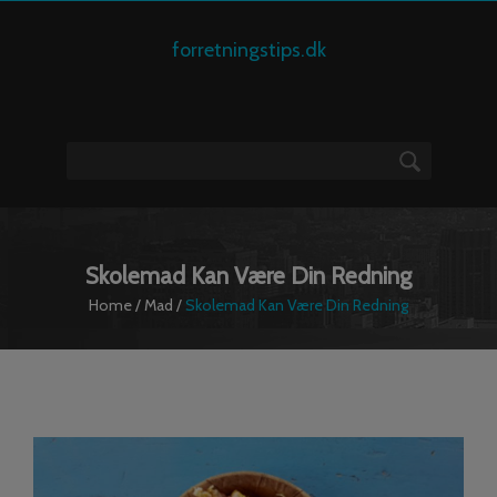
forretningstips.dk
Skolemad Kan Være Din Redning
Home
/
Mad
/
Skolemad Kan Være Din Redning