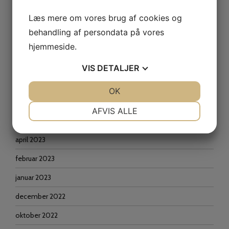
oktober 2024
Læs mere om vores brug af cookies og
marts 2024
behandling af persondata på vores
februar 2024
hjemmeside.
december 2023
VIS
DETALJER
oktober 2023
JA
NEJ
OK
JA
NEJ
september 2023
NØDVENDIGE
PRÆFERENCER
AFVIS ALLE
juni 2023
JA
NEJ
JA
NEJ
april 2023
MARKETING
STATISTIK
februar 2023
januar 2023
december 2022
oktober 2022