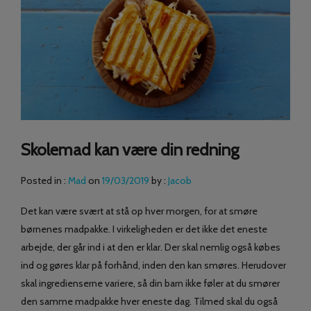
Skolemad kan være din redning
Posted in :
Mad
on
19/03/2019
by :
Jacob
Det kan være svært at stå op hver morgen, for at smøre
børnenes madpakke. I virkeligheden er det ikke det eneste
arbejde, der går ind i at den er klar. Der skal nemlig også købes
ind og gøres klar på forhånd, inden den kan smøres. Herudover
skal ingredienserne variere, så din barn ikke føler at du smører
den samme madpakke hver eneste dag. Tilmed skal du også