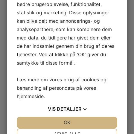
bedre brugeroplevelse, funktionalitet,
Seneste indlæg
statistik og marketing. Disse oplysninger
kan blive delt med annoncerings- og
analysepartnere, som kan kombinere dem
Få professionel hjælp af en anlægsgartner i Horsens til din
med data, du tidligere har givet dem eller
drømmehave
de har indsamlet gennem din brug af deres
tjenester. Ved at klikke på 'OK' giver du
Få lækker og fleksibel catering i Taastrup til alle typer
samtykke til disse formål.
arrangementer
Sådan vælger du det rette autoværksted til din bil
Læs mere om vores brug af cookies og
behandling af persondata på vores
Sådan vælger og vedligeholder du det rette skærende værktøj
hjemmeside.
for optimal præcision
VIS
DETALJER
Få professionelt malerarbejde i Valby – Sådan vælger du den
rette maler
JA
NEJ
OK
JA
NEJ
NØDVENDIGE
PRÆFERENCER
AFVIS ALLE