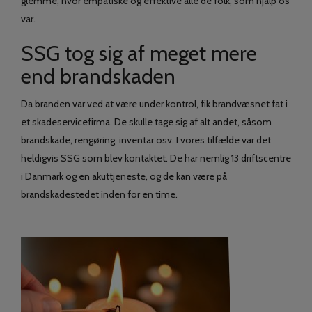
glemme, hvor empatiske og effektive alle de folk, som hjalp os
var.
SSG tog sig af meget mere
end brandskaden
Da branden var ved at være under kontrol, fik brandvæsnet fat i
et skadeservicefirma. De skulle tage sig af alt andet, såsom
brandskade, rengøring, inventar osv. I vores tilfælde var det
heldigvis SSG som blev kontaktet. De har nemlig 13 driftscentre
i Danmark og en akuttjeneste, og de kan være på
brandskadestedet inden for en time.