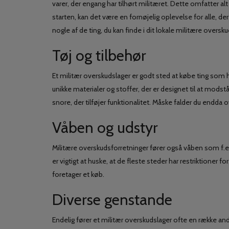
varer, der engang har tilhørt militæret. Dette omfatter al
starten, kan det være en fornøjelig oplevelse for alle, der
nogle af de ting, du kan finde i dit lokale militære oversku
Tøj og tilbehør
Et militær overskudslager er godt sted at købe ting som ha
unikke materialer og stoffer, der er designet til at mods
snore, der tilføjer funktionalitet. Måske falder du endda ov
Våben og udstyr
Militære overskudsforretninger fører også våben som f.e
er vigtigt at huske, at de fleste steder har restriktioner f
foretager et køb.
Diverse genstande
Endelig fører et militær overskudslager ofte en række and