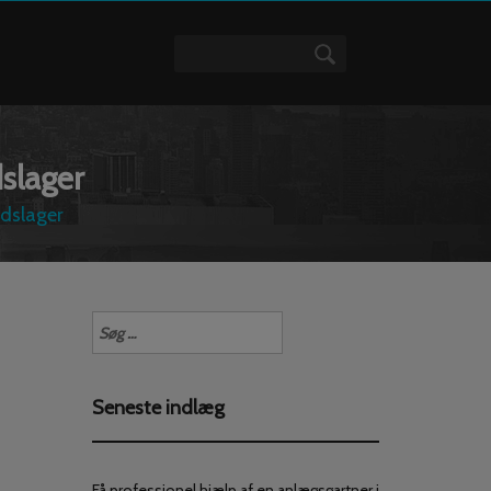
dslager
udslager
Søg
efter:
Seneste indlæg
Få professionel hjælp af en anlægsgartner i