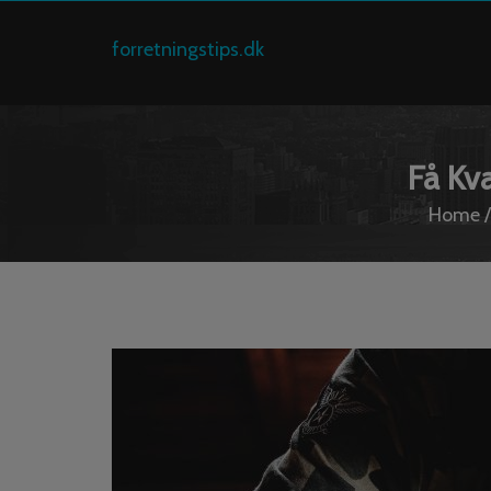
forretningstips.dk
Få Kva
Home