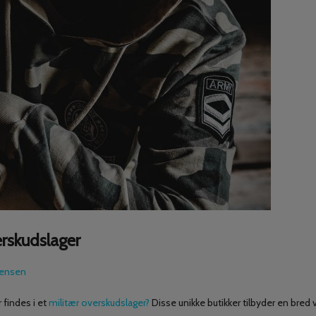
erskudslager
gensen
 findes i et
militær overskudslager?
Disse unikke butikker tilbyder en bred v