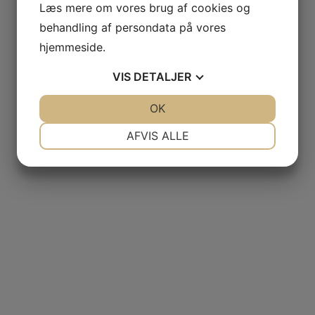
Læs mere om vores brug af cookies og
behandling af persondata på vores
hjemmeside.
VIS
DETALJER
JA
NEJ
OK
JA
NEJ
NØDVENDIGE
PRÆFERENCER
AFVIS ALLE
JA
NEJ
JA
NEJ
MARKETING
STATISTIK