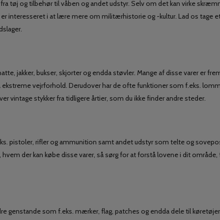
t fra tøj og tilbehør til våben og andet udstyr. Selv om det kan virke skræ
 er interesseret i at lære mere om militærhistorie og -kultur. Lad os tage et
dslager.
tte, jakker, bukser, skjorter og endda støvler. Mange af disse varer er frem
tå ekstreme vejrforhold. Derudover har de ofte funktioner som f.eks. lomm
er vintage stykker fra tidligere årtier, som du ikke finder andre steder.
ks. pistoler, rifler og ammunition samt andet udstyr som telte og sovepo
or, hvem der kan købe disse varer, så sørg for at forstå lovene i dit område, 
re genstande som f.eks. mærker, flag, patches og endda dele til køretøjer e