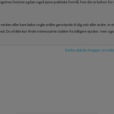
ærgrenes historie og kan også tjene praktiske formål, hvis der er behov for 
rden eller bare købe nogle unikke genstande til dig selv eller andre, er e
d. Du vil ikke kun finde interessante stykker fra tidligere epoker, men ogs
Derfor skal du shoppe i en mili