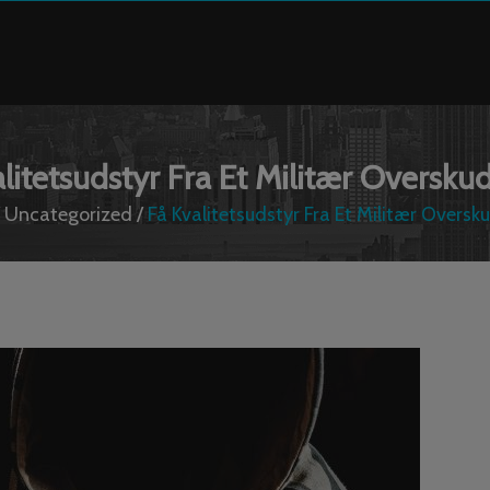
litetsudstyr Fra Et Militær Oversku
/
Uncategorized
/
Få Kvalitetsudstyr Fra Et Militær Oversk