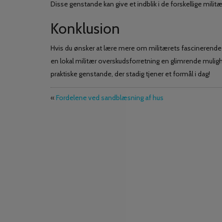
Disse genstande kan give et indblik i de forskellige milit
Konklusion
Hvis du ønsker at lære mere om militærets fascinerende ve
en lokal militær overskudsforretning en glimrende mulighe
praktiske genstande, der stadig tjener et formål i dag!
«
Fordelene ved sandblæsning af hus