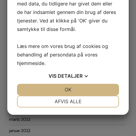
med data, du tidligere har givet dem eller
juni 2023
de har indsamlet gennem din brug af deres
april 2023
tjenester. Ved at klikke på 'OK' giver du
samtykke til disse formål.
februar 2023
januar 2023
Læs mere om vores brug af cookies og
december 2022
behandling af persondata på vores
hjemmeside.
oktober 2022
september 2022
VIS
DETALJER
juli 2022
JA
NEJ
OK
JA
NEJ
juni 2022
NØDVENDIGE
PRÆFERENCER
AFVIS ALLE
maj 2022
JA
NEJ
JA
NEJ
marts 2022
MARKETING
STATISTIK
januar 2022