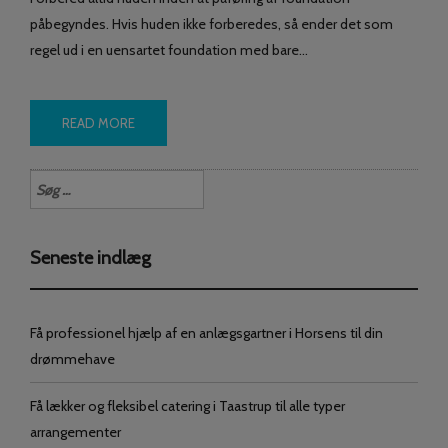
påbegyndes. Hvis huden ikke forberedes, så ender det som
regel ud i en uensartet foundation med bare…
READ MORE
Søg
efter:
Seneste indlæg
Få professionel hjælp af en anlægsgartner i Horsens til din
drømmehave
Få lækker og fleksibel catering i Taastrup til alle typer
arrangementer